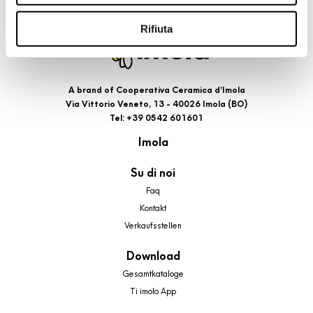
riportati. Puoi avere maggiori dettagli visionando
l’Informativa estesa cookie. La chiusura del presente
Rifiuta
banner comporterà il permanere dei soli cookie tecnici ed
analytics, per i quali non occorre il tuo consenso. Potrai
comunque modificare le tue scelte in qualsiasi momento,
A brand of Cooperativa Ceramica d’Imola
accedendo al link presente nel footer.
Via Vittorio Veneto, 13 - 40026 Imola (BO)
Tel: +39 0542 601601
Imola
Su di noi
Faq
Kontakt
Verkaufsstellen
Download
Gesamtkataloge
Ti imolo App