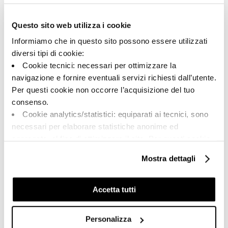
00233
Questo sito web utilizza i cookie
Farbe:
Oberflächenbehandlung:
Extra white
natur
Informiamo che in questo sito possono essere utilizzati
Typologie:
Aussehen der Oberfläche:
diversi tipi di cookie:
Spezialteile
matt
Cookie tecnici: necessari per ottimizzare la
navigazione e fornire eventuali servizi richiesti dall’utente.
Format:
Schattierung:
120.0x32.5
V1
Per questi cookie non occorre l’acquisizione del tuo
consenso.
Maßeinheit:
PZ
Cookie analytics/statistici: equiparati ai tecnici, sono
necessari per elaborare statistiche anonime ed
aggregate, al fine di ottimizzare il sito. Per questi cookie
non occorre l’acquisizione del tuo consenso.
Mostra dettagli
Cookie di profilazione/marketing: sono utilizzati, solo
Share:
previo tuo consenso, per esaminare le tue abitudini di
navigazione e mostrarti quindi avvisi pubblicitari mirati, in
Accetta tutti
linea con le tue preferenze.
Ti chiediamo di effettuare le tue scelte sull’utilizzo dei
Personalizza
cookie di profilazione, selezionando uno dei bottoni sotto