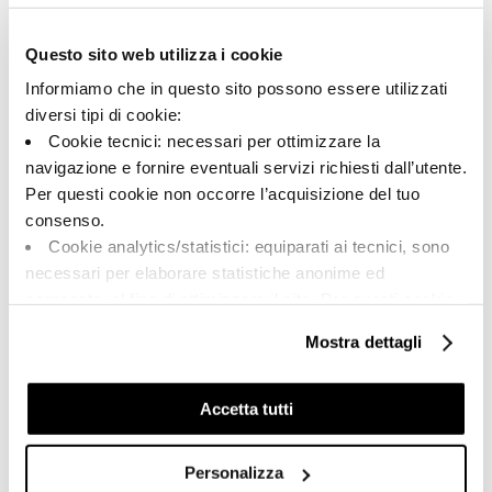
193702 | FOGOLD 90 AS RM
Questo sito web utilizza i cookie
Kollektion
Informiamo che in questo sito possono essere utilizzati
00785
diversi tipi di cookie:
Cookie tecnici: necessari per ottimizzare la
Farbe:
Oberflächenbehandlung:
navigazione e fornire eventuali servizi richiesti dall’utente.
Gold
natur
Per questi cookie non occorre l’acquisizione del tuo
Typologie:
Aussehen der Oberfläche:
consenso.
Schlicht
matt
Cookie analytics/statistici: equiparati ai tecnici, sono
Format:
Schattierung:
necessari per elaborare statistiche anonime ed
90.0x90.0
V2
aggregate, al fine di ottimizzare il sito. Per questi cookie
Maßeinheit:
non occorre l’acquisizione del tuo consenso.
Mostra dettagli
MQ
Cookie di profilazione/marketing: sono utilizzati, solo
previo tuo consenso, per esaminare le tue abitudini di
navigazione e mostrarti quindi avvisi pubblicitari mirati, in
Accetta tutti
linea con le tue preferenze.
Ti chiediamo di effettuare le tue scelte sull’utilizzo dei
Personalizza
Share:
cookie di profilazione, selezionando uno dei bottoni sotto