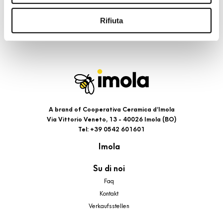
riportati. Puoi avere maggiori dettagli visionando
l’Informativa estesa cookie. La chiusura del presente
Rifiuta
banner comporterà il permanere dei soli cookie tecnici ed
analytics, per i quali non occorre il tuo consenso. Potrai
comunque modificare le tue scelte in qualsiasi momento,
accedendo al link presente nel footer.
A brand of Cooperativa Ceramica d’Imola
Via Vittorio Veneto, 13 - 40026 Imola (BO)
Tel: +39 0542 601601
Imola
Su di noi
Faq
Kontakt
Verkaufsstellen