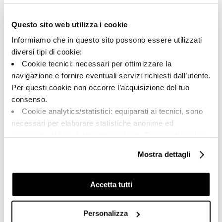
192120 | A.RCK6 120AG RM
Questo sito web utilizza i cookie
Kollektion
Informiamo che in questo sito possono essere utilizzati
00917
diversi tipi di cookie:
Cookie tecnici: necessari per ottimizzare la
Farbe:
Oberflächenbehandlung:
navigazione e fornire eventuali servizi richiesti dall’utente.
Silber
natur
Per questi cookie non occorre l’acquisizione del tuo
Typologie:
Aussehen der Oberfläche:
consenso.
Schlicht
matt
Cookie analytics/statistici: equiparati ai tecnici, sono
Format:
Schattierung:
necessari per elaborare statistiche anonime ed
120.0x120.0
V2
aggregate, al fine di ottimizzare il sito. Per questi cookie
Maßeinheit:
non occorre l’acquisizione del tuo consenso.
Mostra dettagli
MQ
Cookie di profilazione/marketing: sono utilizzati, solo
previo tuo consenso, per esaminare le tue abitudini di
navigazione e mostrarti quindi avvisi pubblicitari mirati, in
Accetta tutti
linea con le tue preferenze.
Ti chiediamo di effettuare le tue scelte sull’utilizzo dei
Personalizza
Share:
cookie di profilazione, selezionando uno dei bottoni sotto