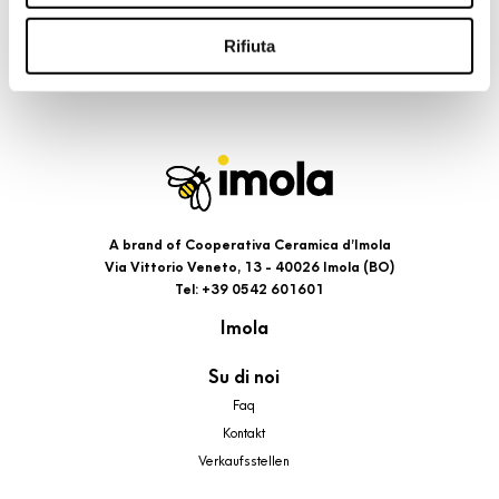
riportati. Puoi avere maggiori dettagli visionando
l’Informativa estesa cookie. La chiusura del presente
Rifiuta
banner comporterà il permanere dei soli cookie tecnici ed
analytics, per i quali non occorre il tuo consenso. Potrai
comunque modificare le tue scelte in qualsiasi momento,
accedendo al link presente nel footer.
A brand of Cooperativa Ceramica d’Imola
Via Vittorio Veneto, 13 - 40026 Imola (BO)
Tel: +39 0542 601601
Imola
Su di noi
Faq
Kontakt
Verkaufsstellen