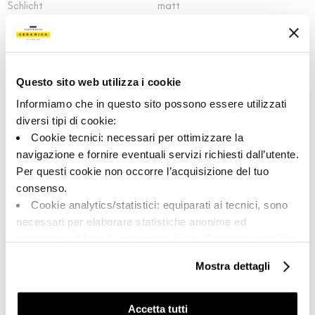
Schlicht
matt
Format:
Schattierung:
120.0x278.0
V1
Maßeinheit:
MQ
Questo sito web utilizza i cookie
Informiamo che in questo sito possono essere utilizzati
diversi tipi di cookie:
Cookie tecnici: necessari per ottimizzare la
navigazione e fornire eventuali servizi richiesti dall’utente.
Share:
Per questi cookie non occorre l’acquisizione del tuo
consenso.
Cookie analytics/statistici: equiparati ai tecnici, sono
necessari per elaborare statistiche anonime ed
aggregate, al fine di ottimizzare il sito. Per questi cookie
non occorre l’acquisizione del tuo consenso.
Mostra dettagli
Cookie di profilazione/marketing: sono utilizzati, solo
previo tuo consenso, per esaminare le tue abitudini di
navigazione e mostrarti quindi avvisi pubblicitari mirati, in
Accetta tutti