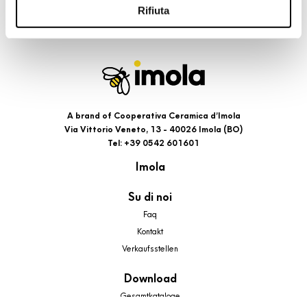
l’Informativa estesa cookie. La chiusura del presente
Rifiuta
banner comporterà il permanere dei soli cookie tecnici ed
analytics, per i quali non occorre il tuo consenso. Potrai
comunque modificare le tue scelte in qualsiasi momento,
accedendo al link presente nel footer.
A brand of Cooperativa Ceramica d’Imola
Via Vittorio Veneto, 13 - 40026 Imola (BO)
Tel: +39 0542 601601
Imola
Su di noi
Faq
Kontakt
Verkaufsstellen
Download
Gesamtkataloge