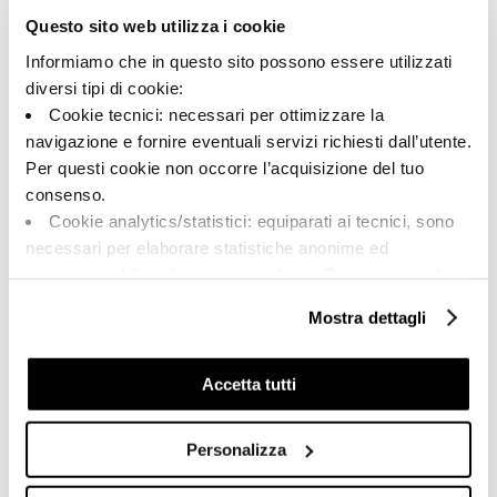
188133 | ONI AR6 278 LPM
Questo sito web utilizza i cookie
Informiamo che in questo sito possono essere utilizzati
Kollektion
diversi tipi di cookie:
00715
Cookie tecnici: necessari per ottimizzare la
navigazione e fornire eventuali servizi richiesti dall’utente.
Farbe:
Aussehen der Oberfläche:
Per questi cookie non occorre l’acquisizione del tuo
Blau
mattiert
consenso.
Typologie:
Schattierung:
Cookie analytics/statistici: equiparati ai tecnici, sono
Schlicht
V2
necessari per elaborare statistiche anonime ed
Format:
Maßeinheit:
aggregate, al fine di ottimizzare il sito. Per questi cookie
120.0x278.0
MQ
non occorre l’acquisizione del tuo consenso.
Mostra dettagli
Cookie di profilazione/marketing: sono utilizzati, solo
previo tuo consenso, per esaminare le tue abitudini di
navigazione e mostrarti quindi avvisi pubblicitari mirati, in
Accetta tutti
linea con le tue preferenze.
Share:
Ti chiediamo di effettuare le tue scelte sull’utilizzo dei
Personalizza
cookie di profilazione, selezionando uno dei bottoni sotto
riportati. Puoi avere maggiori dettagli visionando