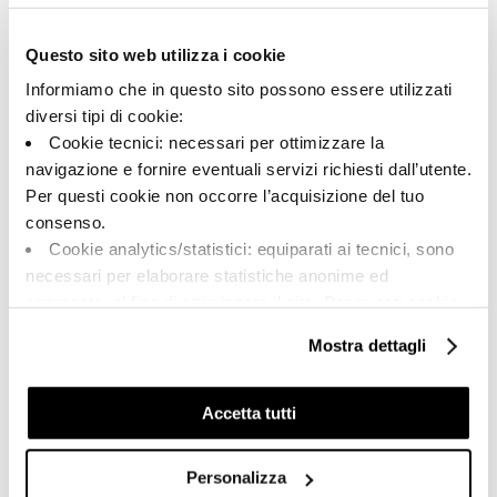
188070 | CRE DL6 278 LP
Questo sito web utilizza i cookie
Kollektion
Informiamo che in questo sito possono essere utilizzati
00715
diversi tipi di cookie:
Cookie tecnici: necessari per ottimizzare la
Farbe:
Oberflächenbehandlung:
navigazione e fornire eventuali servizi richiesti dall’utente.
Weiß
anpoliert
Per questi cookie non occorre l’acquisizione del tuo
Typologie:
Aussehen der Oberfläche:
consenso.
Schlicht
glänzend
Cookie analytics/statistici: equiparati ai tecnici, sono
Format:
Schattierung:
necessari per elaborare statistiche anonime ed
120.0x278.0
V2
aggregate, al fine di ottimizzare il sito. Per questi cookie
Maßeinheit:
non occorre l’acquisizione del tuo consenso.
Mostra dettagli
MQ
Cookie di profilazione/marketing: sono utilizzati, solo
previo tuo consenso, per esaminare le tue abitudini di
navigazione e mostrarti quindi avvisi pubblicitari mirati, in
Accetta tutti
linea con le tue preferenze.
Ti chiediamo di effettuare le tue scelte sull’utilizzo dei
Personalizza
Share:
cookie di profilazione, selezionando uno dei bottoni sotto