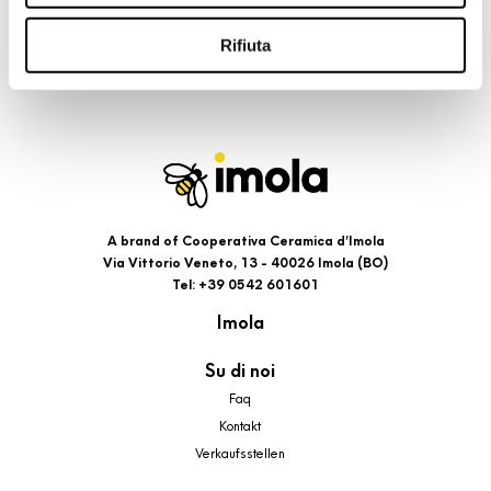
riportati. Puoi avere maggiori dettagli visionando
l’Informativa estesa cookie. La chiusura del presente
Rifiuta
banner comporterà il permanere dei soli cookie tecnici ed
analytics, per i quali non occorre il tuo consenso. Potrai
comunque modificare le tue scelte in qualsiasi momento,
accedendo al link presente nel footer.
A brand of Cooperativa Ceramica d’Imola
Via Vittorio Veneto, 13 - 40026 Imola (BO)
Tel: +39 0542 601601
Imola
Su di noi
Faq
Kontakt
Verkaufsstellen