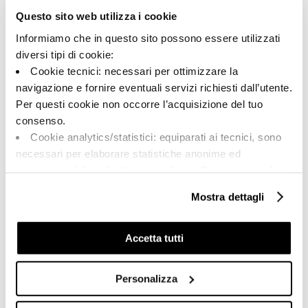
186885 | INV WH6 12 LPM
Questo sito web utilizza i cookie
Informiamo che in questo sito possono essere utilizzati
Kollektion
diversi tipi di cookie:
00715
Cookie tecnici: necessari per ottimizzare la
navigazione e fornire eventuali servizi richiesti dall’utente.
Farbe:
Aussehen der Oberfläche:
Per questi cookie non occorre l’acquisizione del tuo
Weiß
mattiert
consenso.
Typologie:
Schattierung:
Cookie analytics/statistici: equiparati ai tecnici, sono
Schlicht
V1
necessari per elaborare statistiche anonime ed
Format:
Maßeinheit:
aggregate, al fine di ottimizzare il sito. Per questi cookie
60.0x120.0
MQ
non occorre l’acquisizione del tuo consenso.
Mostra dettagli
Cookie di profilazione/marketing: sono utilizzati, solo
previo tuo consenso, per esaminare le tue abitudini di
navigazione e mostrarti quindi avvisi pubblicitari mirati, in
Accetta tutti
linea con le tue preferenze.
Share:
Ti chiediamo di effettuare le tue scelte sull’utilizzo dei
Personalizza
cookie di profilazione, selezionando uno dei bottoni sotto
riportati. Puoi avere maggiori dettagli visionando