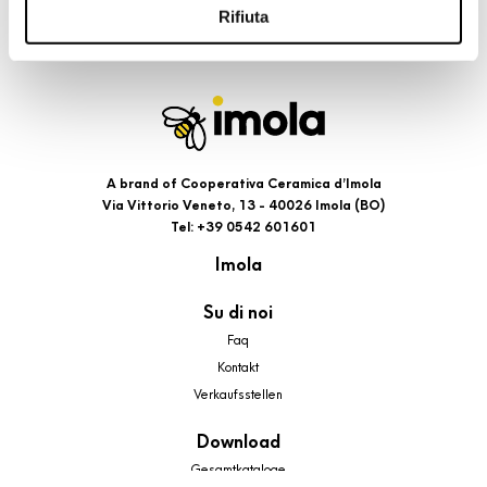
l’Informativa estesa cookie. La chiusura del presente
Rifiuta
banner comporterà il permanere dei soli cookie tecnici ed
analytics, per i quali non occorre il tuo consenso. Potrai
comunque modificare le tue scelte in qualsiasi momento,
accedendo al link presente nel footer.
A brand of Cooperativa Ceramica d’Imola
Via Vittorio Veneto, 13 - 40026 Imola (BO)
Tel: +39 0542 601601
Imola
Su di noi
Faq
Kontakt
Verkaufsstellen
Download
Gesamtkataloge