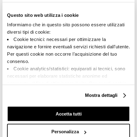
Typologie:
Aussehen der Oberfläche:
Schlicht
matt
Questo sito web utilizza i cookie
Format:
Schattierung:
Informiamo che in questo sito possono essere utilizzati
60.0x120.0
V1
diversi tipi di cookie:
Maßeinheit:
Cookie tecnici: necessari per ottimizzare la
MQ
navigazione e fornire eventuali servizi richiesti dall’utente.
Per questi cookie non occorre l’acquisizione del tuo
consenso.
Cookie analytics/statistici: equiparati ai tecnici, sono
necessari per elaborare statistiche anonime ed
Share:
aggregate, al fine di ottimizzare il sito. Per questi cookie
non occorre l’acquisizione del tuo consenso.
Mostra dettagli
Cookie di profilazione/marketing: sono utilizzati, solo
previo tuo consenso, per esaminare le tue abitudini di
navigazione e mostrarti quindi avvisi pubblicitari mirati, in
Accetta tutti
linea con le tue preferenze.
Ti chiediamo di effettuare le tue scelte sull’utilizzo dei
Personalizza
cookie di profilazione, selezionando uno dei bottoni sotto