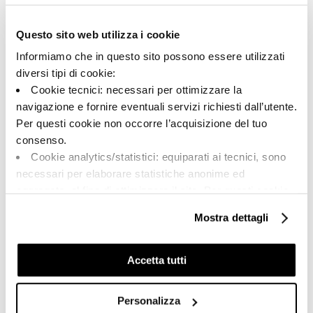
184889 | BORVEN6 12 RM
Questo sito web utilizza i cookie
Kollektion
Informiamo che in questo sito possono essere utilizzati
00785
diversi tipi di cookie:
Cookie tecnici: necessari per ottimizzare la
Farbe:
Oberflächenbehandlung:
navigazione e fornire eventuali servizi richiesti dall’utente.
Beige
natur
Per questi cookie non occorre l’acquisizione del tuo
Typologie:
Aussehen der Oberfläche:
consenso.
Schlicht
matt
Cookie analytics/statistici: equiparati ai tecnici, sono
Format:
Schattierung:
necessari per elaborare statistiche anonime ed
60.0x120.0
V2
aggregate, al fine di ottimizzare il sito. Per questi cookie
Maßeinheit:
non occorre l’acquisizione del tuo consenso.
Mostra dettagli
MQ
Cookie di profilazione/marketing: sono utilizzati, solo
previo tuo consenso, per esaminare le tue abitudini di
navigazione e mostrarti quindi avvisi pubblicitari mirati, in
Accetta tutti
linea con le tue preferenze.
Ti chiediamo di effettuare le tue scelte sull’utilizzo dei
Personalizza
Share:
cookie di profilazione, selezionando uno dei bottoni sotto