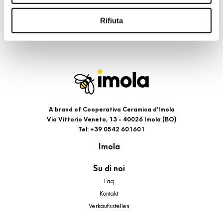
riportati. Puoi avere maggiori dettagli visionando
l’Informativa estesa cookie. La chiusura del presente
Rifiuta
banner comporterà il permanere dei soli cookie tecnici ed
analytics, per i quali non occorre il tuo consenso. Potrai
comunque modificare le tue scelte in qualsiasi momento,
accedendo al link presente nel footer.
A brand of Cooperativa Ceramica d’Imola
Via Vittorio Veneto, 13 - 40026 Imola (BO)
Tel: +39 0542 601601
Imola
Su di noi
Faq
Kontakt
Verkaufsstellen