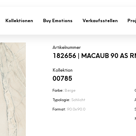
Kollektionen
Buy Emotions
Verkaufsstellen
Pro
Artikelnummer
182656 | MACAUB 90 AS 
Kollektion
00785
Farbe:
Beige
Typologie:
Schlicht
Format:
90.0x90.0