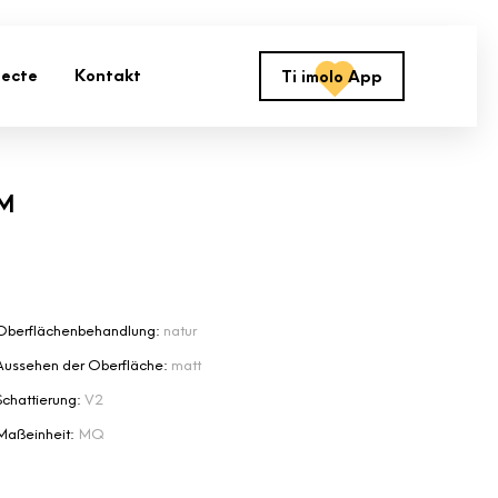
jecte
Kontakt
Ti imolo App
RM
Oberflächenbehandlung:
natur
Aussehen der Oberfläche:
matt
Schattierung:
V2
Maßeinheit:
MQ