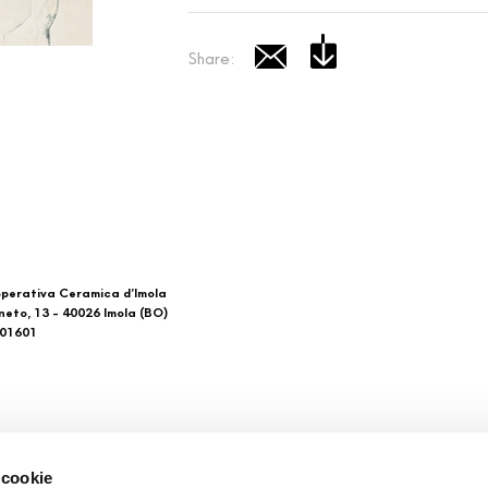
Share:
perativa Ceramica d’Imola
neto, 13 - 40026 Imola (BO)
601601
 di noi
Download
 cookie