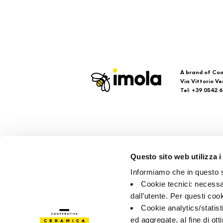
A brand of Coo
Via Vittorio Ve
Tel: +39 0542 
Imola
Su
Questo sito web utilizza i
Faq
Informiamo che in questo si
Kon
Cookie tecnici: necessar
Verk
dall’utente. Per questi coo
Cookie analytics/statist
ed aggregate, al fine di ott