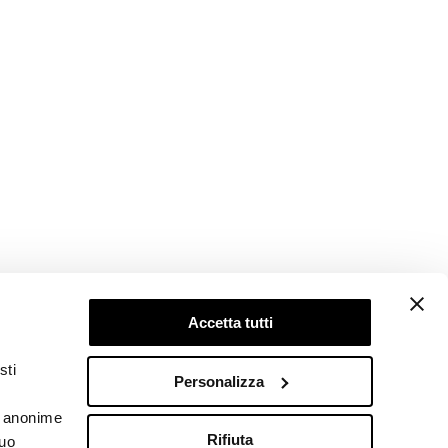
Accetta tutti
Follow us
sti
Personalizza
he anonime
Rifiuta
tuo