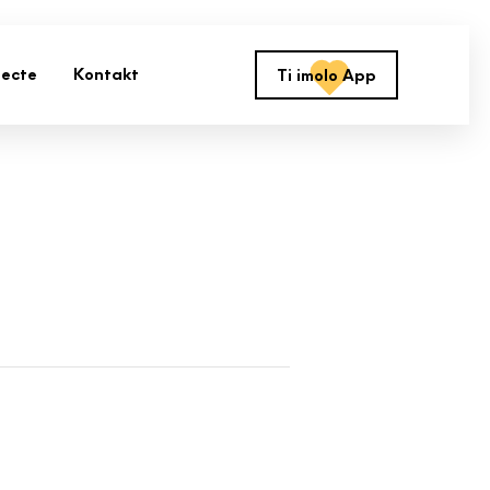
jecte
Kontakt
Ti imolo App