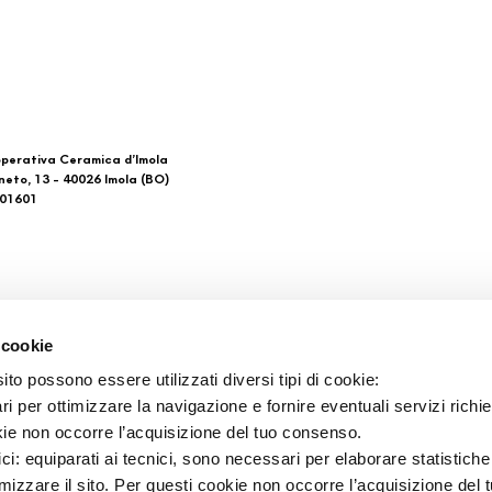
perativa Ceramica d’Imola
neto, 13 - 40026 Imola (BO)
601601
 di noi
Download
 cookie
Gesamtkataloge
to possono essere utilizzati diversi tipi di cookie:
takt
Ti imolo App
i per ottimizzare la navigazione e fornire eventuali servizi richie
aufsstellen
kie non occorre l’acquisizione del tuo consenso.
ici: equiparati ai tecnici, sono necessari per elaborare statistic
imizzare il sito. Per questi cookie non occorre l’acquisizione del 