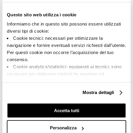
Typologie:
Aussehen der Oberfläche:
Spezialteile
matt
Questo sito web utilizza i cookie
Format:
Schattierung:
6.0x120.0
V2
Informiamo che in questo sito possono essere utilizzati
Maßeinheit:
diversi tipi di cookie:
PZ
Cookie tecnici: necessari per ottimizzare la
navigazione e fornire eventuali servizi richiesti dall’utente.
Per questi cookie non occorre l’acquisizione del tuo
consenso.
Cookie analytics/statistici: equiparati ai tecnici, sono
Share:
necessari per elaborare statistiche anonime ed
aggregate, al fine di ottimizzare il sito. Per questi cookie
non occorre l’acquisizione del tuo consenso.
Mostra dettagli
Cookie di profilazione/marketing: sono utilizzati, solo
previo tuo consenso, per esaminare le tue abitudini di
navigazione e mostrarti quindi avvisi pubblicitari mirati, in
Accetta tutti
linea con le tue preferenze.
Ti chiediamo di effettuare le tue scelte sull’utilizzo dei
Personalizza
cookie di profilazione, selezionando uno dei bottoni sotto