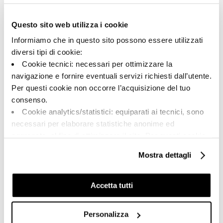
178637 | VIBES 9018DG RM
Questo sito web utilizza i cookie
Kollektion
Informiamo che in questo sito possono essere utilizzati
00792
diversi tipi di cookie:
Cookie tecnici: necessari per ottimizzare la
Farbe:
Oberflächenbehandlung:
navigazione e fornire eventuali servizi richiesti dall’utente.
Dunkelgrau
natur
Per questi cookie non occorre l’acquisizione del tuo
Typologie:
Aussehen der Oberfläche:
consenso.
Schlicht
matt
Cookie analytics/statistici: equiparati ai tecnici, sono
Format:
Schattierung:
necessari per elaborare statistiche anonime ed
90.0x180.0
V2
aggregate, al fine di ottimizzare il sito. Per questi cookie
Maßeinheit:
non occorre l’acquisizione del tuo consenso.
Mostra dettagli
MQ
Cookie di profilazione/marketing: sono utilizzati, solo
previo tuo consenso, per esaminare le tue abitudini di
navigazione e mostrarti quindi avvisi pubblicitari mirati, in
Accetta tutti
linea con le tue preferenze.
Ti chiediamo di effettuare le tue scelte sull’utilizzo dei
Personalizza
Share:
cookie di profilazione, selezionando uno dei bottoni sotto