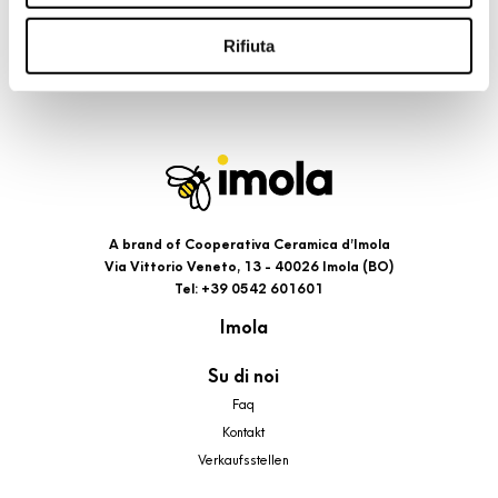
riportati. Puoi avere maggiori dettagli visionando
l’Informativa estesa cookie. La chiusura del presente
Rifiuta
banner comporterà il permanere dei soli cookie tecnici ed
analytics, per i quali non occorre il tuo consenso. Potrai
comunque modificare le tue scelte in qualsiasi momento,
accedendo al link presente nel footer.
A brand of Cooperativa Ceramica d’Imola
Via Vittorio Veneto, 13 - 40026 Imola (BO)
Tel: +39 0542 601601
Imola
Su di noi
Faq
Kontakt
Verkaufsstellen