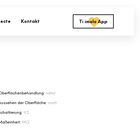
jecte
Kontakt
Ti imolo App
Oberflächenbehandlung:
natur
Aussehen der Oberfläche:
matt
Schattierung:
V2
Maßeinheit:
MQ