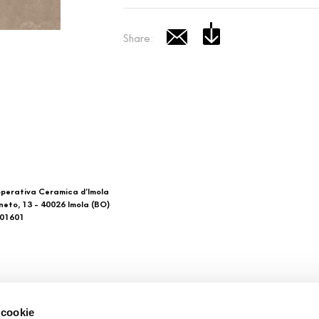
Share:
perativa Ceramica d’Imola
neto, 13 - 40026 Imola (BO)
601601
 di noi
Download
 cookie