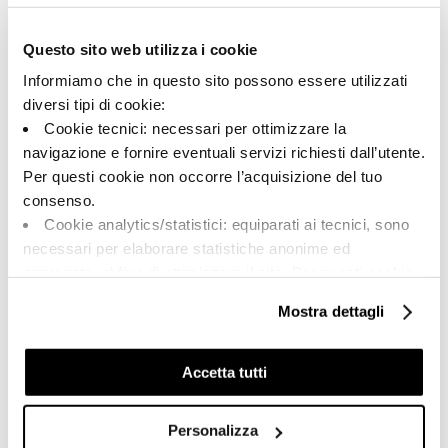
Typologie:
Aussehen der Oberfläche:
Spezialteile
matt
Questo sito web utilizza i cookie
Format:
Schattierung:
6.0x90.0
V2
Informiamo che in questo sito possono essere utilizzati
Maßeinheit:
diversi tipi di cookie:
PZ
Cookie tecnici: necessari per ottimizzare la
navigazione e fornire eventuali servizi richiesti dall’utente.
Per questi cookie non occorre l’acquisizione del tuo
consenso.
Cookie analytics/statistici: equiparati ai tecnici, sono
Share:
necessari per elaborare statistiche anonime ed
aggregate, al fine di ottimizzare il sito. Per questi cookie
non occorre l’acquisizione del tuo consenso.
Mostra dettagli
Cookie di profilazione/marketing: sono utilizzati, solo
previo tuo consenso, per esaminare le tue abitudini di
navigazione e mostrarti quindi avvisi pubblicitari mirati, in
Accetta tutti
linea con le tue preferenze.
Ti chiediamo di effettuare le tue scelte sull’utilizzo dei
Personalizza
cookie di profilazione, selezionando uno dei bottoni sotto