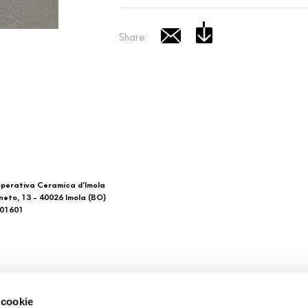
Share:
perativa Ceramica d’Imola
neto, 13 - 40026 Imola (BO)
601601
 di noi
Download
 cookie