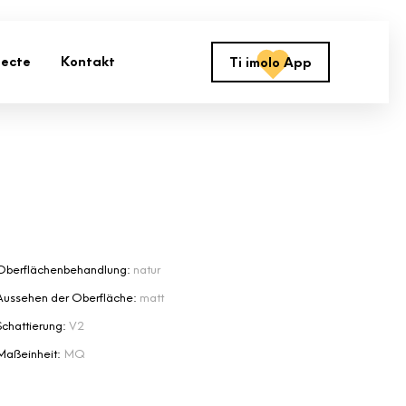
jecte
Kontakt
Ti imolo App
Oberflächenbehandlung:
natur
Aussehen der Oberfläche:
matt
Schattierung:
V2
Maßeinheit:
MQ