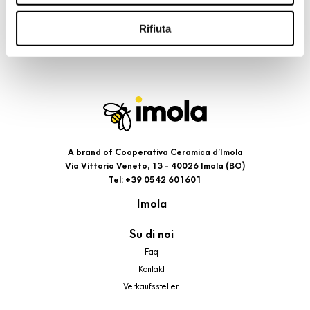
riportati. Puoi avere maggiori dettagli visionando
l’Informativa estesa cookie. La chiusura del presente
Rifiuta
banner comporterà il permanere dei soli cookie tecnici ed
analytics, per i quali non occorre il tuo consenso. Potrai
comunque modificare le tue scelte in qualsiasi momento,
accedendo al link presente nel footer.
A brand of Cooperativa Ceramica d’Imola
Via Vittorio Veneto, 13 - 40026 Imola (BO)
Tel: +39 0542 601601
Imola
Su di noi
Faq
Kontakt
Verkaufsstellen