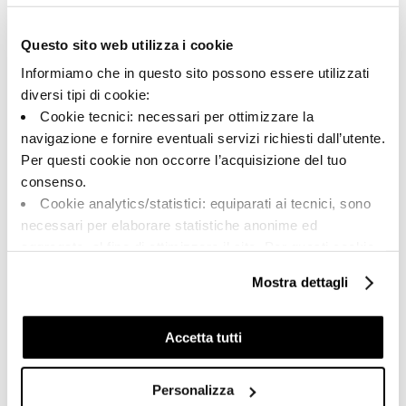
172243 | SNAKE6 12LP
Questo sito web utilizza i cookie
Kollektion
Informiamo che in questo sito possono essere utilizzati
00715
diversi tipi di cookie:
Cookie tecnici: necessari per ottimizzare la
Farbe:
Oberflächenbehandlung:
navigazione e fornire eventuali servizi richiesti dall’utente.
Weiß
anpoliert
Per questi cookie non occorre l’acquisizione del tuo
Typologie:
Aussehen der Oberfläche:
consenso.
Dekor
glänzend
Cookie analytics/statistici: equiparati ai tecnici, sono
Format:
Schattierung:
necessari per elaborare statistiche anonime ed
60.0x120.0
V2
aggregate, al fine di ottimizzare il sito. Per questi cookie
Maßeinheit:
non occorre l’acquisizione del tuo consenso.
Mostra dettagli
PZ
Cookie di profilazione/marketing: sono utilizzati, solo
previo tuo consenso, per esaminare le tue abitudini di
navigazione e mostrarti quindi avvisi pubblicitari mirati, in
Accetta tutti
linea con le tue preferenze.
Ti chiediamo di effettuare le tue scelte sull’utilizzo dei
Personalizza
Share:
cookie di profilazione, selezionando uno dei bottoni sotto