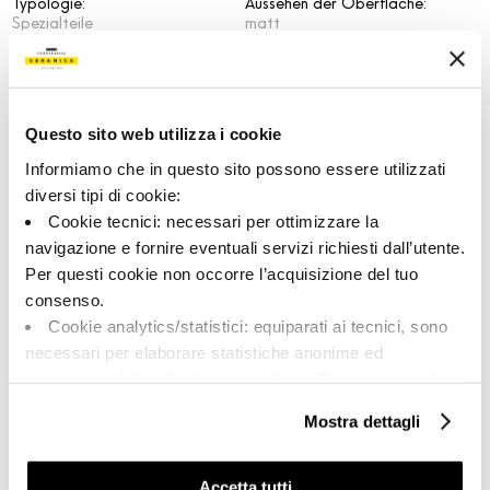
Typologie:
Aussehen der Oberfläche:
Spezialteile
matt
Format:
Schattierung:
120.0x32.5
V2
Maßeinheit:
Questo sito web utilizza i cookie
PZ
Informiamo che in questo sito possono essere utilizzati
diversi tipi di cookie:
Cookie tecnici: necessari per ottimizzare la
navigazione e fornire eventuali servizi richiesti dall’utente.
Share:
Per questi cookie non occorre l’acquisizione del tuo
consenso.
Cookie analytics/statistici: equiparati ai tecnici, sono
necessari per elaborare statistiche anonime ed
aggregate, al fine di ottimizzare il sito. Per questi cookie
non occorre l’acquisizione del tuo consenso.
Mostra dettagli
Cookie di profilazione/marketing: sono utilizzati, solo
previo tuo consenso, per esaminare le tue abitudini di
navigazione e mostrarti quindi avvisi pubblicitari mirati, in
Accetta tutti