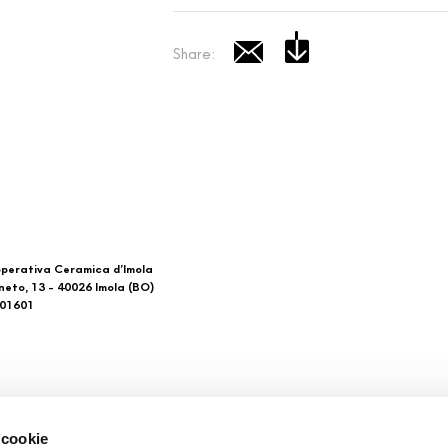
Share:
perativa Ceramica d’Imola
neto, 13 - 40026 Imola (BO)
601601
 di noi
Download
 cookie