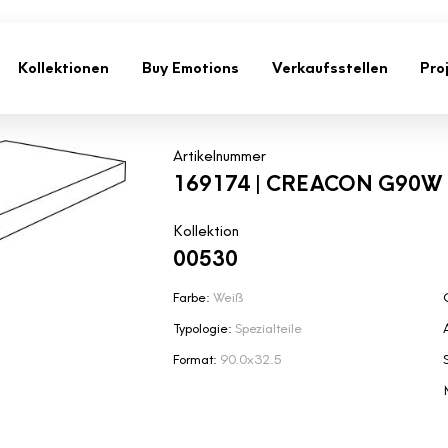
Kollektionen
Buy Emotions
Verkaufsstellen
Pro
Artikelnummer
169174 | CREACON G90W
Kollektion
00530
Farbe:
Weiß
Typologie:
Spezialteile
Format:
90.0x32.5