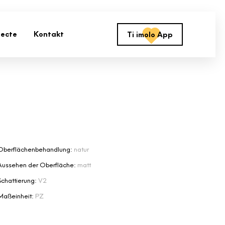
jecte
Kontakt
Ti imolo App
Oberflächenbehandlung:
natur
Aussehen der Oberfläche:
matt
Schattierung:
V2
Maßeinheit:
PZ