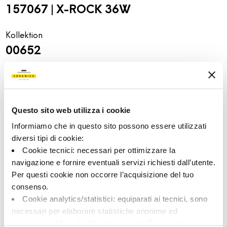
157067 | X-ROCK 36W
Kollektion
00652
Farbe:
Oberflächenbehandlung:
Weiß
natur
Typologie:
Aussehen der Oberfläche:
Schlicht
matt
Questo sito web utilizza i cookie
Format:
Schattierung:
Informiamo che in questo sito possono essere utilizzati
30.0x60.0
V2
diversi tipi di cookie:
Maßeinheit:
Cookie tecnici: necessari per ottimizzare la
MQ
navigazione e fornire eventuali servizi richiesti dall’utente.
Per questi cookie non occorre l’acquisizione del tuo
consenso.
Cookie analytics/statistici: equiparati ai tecnici, sono
necessari per elaborare statistiche anonime ed
Share:
aggregate, al fine di ottimizzare il sito. Per questi cookie