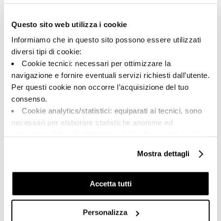
Typologie:
Aussehen der Oberfläche:
Schlicht
glänzend
Questo sito web utilizza i cookie
Format:
Schattierung:
Informiamo che in questo sito possono essere utilizzati
60.0x120.0
V2
diversi tipi di cookie:
Maßeinheit:
Cookie tecnici: necessari per ottimizzare la
MQ
navigazione e fornire eventuali servizi richiesti dall’utente.
Per questi cookie non occorre l’acquisizione del tuo
consenso.
Cookie analytics/statistici: equiparati ai tecnici, sono
necessari per elaborare statistiche anonime ed
Share:
aggregate, al fine di ottimizzare il sito. Per questi cookie
non occorre l’acquisizione del tuo consenso.
Mostra dettagli
Cookie di profilazione/marketing: sono utilizzati, solo
previo tuo consenso, per esaminare le tue abitudini di
navigazione e mostrarti quindi avvisi pubblicitari mirati, in
Accetta tutti
linea con le tue preferenze.
Ti chiediamo di effettuare le tue scelte sull’utilizzo dei
Personalizza
cookie di profilazione, selezionando uno dei bottoni sotto