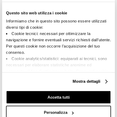
149015 | M2.0 120N
Questo sito web utilizza i cookie
Kollektion
Informiamo che in questo sito possono essere utilizzati
00308
diversi tipi di cookie:
Cookie tecnici: necessari per ottimizzare la
Farbe:
Oberflächenbehandlung:
navigazione e fornire eventuali servizi richiesti dall’utente.
Schwarz
natur
Per questi cookie non occorre l’acquisizione del tuo
Typologie:
Aussehen der Oberfläche:
consenso.
Schlicht
matt
Cookie analytics/statistici: equiparati ai tecnici, sono
Format:
Schattierung:
necessari per elaborare statistiche anonime ed
120.0x120.0
V2
aggregate, al fine di ottimizzare il sito. Per questi cookie
Maßeinheit:
non occorre l’acquisizione del tuo consenso.
Mostra dettagli
MQ
Cookie di profilazione/marketing: sono utilizzati, solo
previo tuo consenso, per esaminare le tue abitudini di
navigazione e mostrarti quindi avvisi pubblicitari mirati, in
Accetta tutti
linea con le tue preferenze.
Ti chiediamo di effettuare le tue scelte sull’utilizzo dei
Personalizza
Share:
cookie di profilazione, selezionando uno dei bottoni sotto