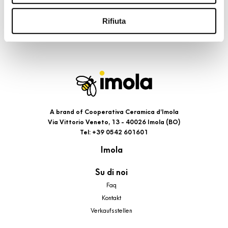
riportati. Puoi avere maggiori dettagli visionando
l’Informativa estesa cookie. La chiusura del presente
Rifiuta
banner comporterà il permanere dei soli cookie tecnici ed
analytics, per i quali non occorre il tuo consenso. Potrai
comunque modificare le tue scelte in qualsiasi momento,
accedendo al link presente nel footer.
A brand of Cooperativa Ceramica d’Imola
Via Vittorio Veneto, 13 - 40026 Imola (BO)
Tel: +39 0542 601601
Imola
Su di noi
Faq
Kontakt
Verkaufsstellen