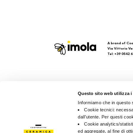
A brand of Coo
Via Vittorio Ve
Tel: +39 0542 
Imola
Su
Questo sito web utilizza i
Faq
Informiamo che in questo si
Kon
Cookie tecnici: necessar
Verk
dall’utente. Per questi coo
Cookie analytics/statist
ed aggregate, al fine di ott