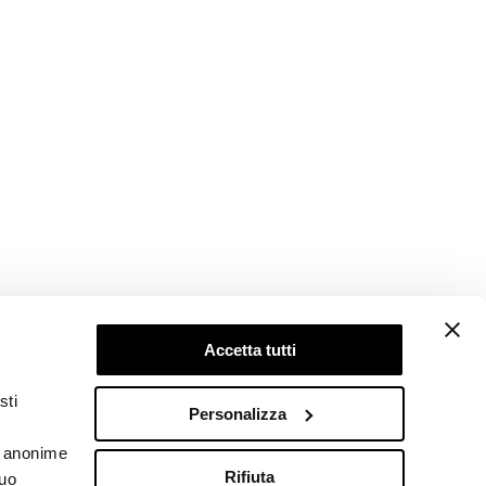
Accetta tutti
Follow us
sti
Personalizza
he anonime
Rifiuta
tuo