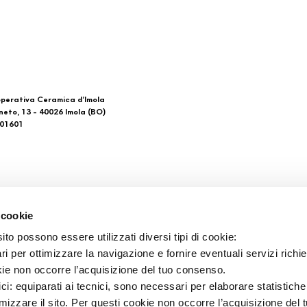
perativa Ceramica d’Imola
neto, 13 - 40026 Imola (BO)
601601
 di noi
Download
 cookie
Gesamtkataloge
to possono essere utilizzati diversi tipi di cookie:
takt
Ti imolo App
i per ottimizzare la navigazione e fornire eventuali servizi richie
aufsstellen
kie non occorre l’acquisizione del tuo consenso.
ici: equiparati ai tecnici, sono necessari per elaborare statistic
imizzare il sito. Per questi cookie non occorre l’acquisizione del 