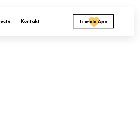
jecte
Kontakt
Ti imolo App