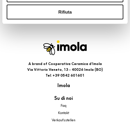
riportati. Puoi avere maggiori dettagli visionando
l’Informativa estesa cookie. La chiusura del presente
Rifiuta
banner comporterà il permanere dei soli cookie tecnici ed
analytics, per i quali non occorre il tuo consenso. Potrai
comunque modificare le tue scelte in qualsiasi momento,
accedendo al link presente nel footer.
A brand of Cooperativa Ceramica d’Imola
Via Vittorio Veneto, 13 - 40026 Imola (BO)
Tel: +39 0542 601601
Imola
Su di noi
Faq
Kontakt
Verkaufsstellen