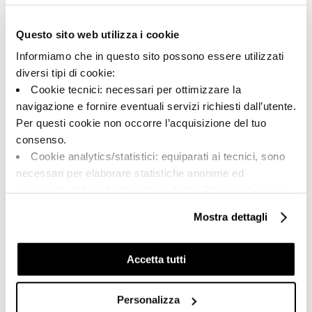
140909 | MK.CREACON 30B
Questo sito web utilizza i cookie
Kollektion
Informiamo che in questo sito possono essere utilizzati
00530
diversi tipi di cookie:
Cookie tecnici: necessari per ottimizzare la
Farbe:
Oberflächenbehandlung:
navigazione e fornire eventuali servizi richiesti dall’utente.
Beige
natur
Per questi cookie non occorre l’acquisizione del tuo
Typologie:
Aussehen der Oberfläche:
consenso.
Schlicht
matt
Cookie analytics/statistici: equiparati ai tecnici, sono
Format:
Schattierung:
necessari per elaborare statistiche anonime ed
30.0x30.0
V2
aggregate, al fine di ottimizzare il sito. Per questi cookie
Maßeinheit:
non occorre l’acquisizione del tuo consenso.
Mostra dettagli
MQ
Cookie di profilazione/marketing: sono utilizzati, solo
previo tuo consenso, per esaminare le tue abitudini di
navigazione e mostrarti quindi avvisi pubblicitari mirati, in
Accetta tutti
linea con le tue preferenze.
Ti chiediamo di effettuare le tue scelte sull’utilizzo dei
Personalizza
Share:
cookie di profilazione, selezionando uno dei bottoni sotto