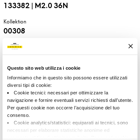
133382 | M2.0 36N
Kollektion
00308
Farbe:
Oberflächenbehandlung:
Schwarz
natur
Typologie:
Aussehen der Oberfläche:
Schlicht
matt
Questo sito web utilizza i cookie
Format:
Schattierung:
Informiamo che in questo sito possono essere utilizzati
30.0x60.0
V2
diversi tipi di cookie:
Maßeinheit:
Cookie tecnici: necessari per ottimizzare la
MQ
navigazione e fornire eventuali servizi richiesti dall’utente.
Per questi cookie non occorre l’acquisizione del tuo
consenso.
Cookie analytics/statistici: equiparati ai tecnici, sono
necessari per elaborare statistiche anonime ed
Share:
aggregate, al fine di ottimizzare il sito. Per questi cookie