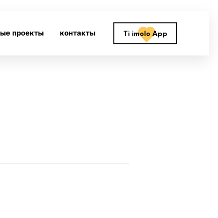
ные проекты
контакты
Ti imolo App