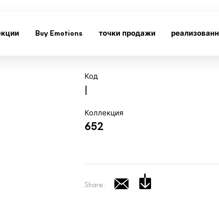
екции
Buy Emotions
точки продажи
реализован
Код
|
Коллекция
652
Share: