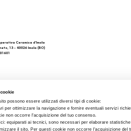
perativa Ceramica d’Imola
neto, 13 - 40026 Imola (BO)
601601
 di noi
Download
 cookie
General Catalogue
to possono essere utilizzati diversi tipi di cookie:
такты
Ti imolo App
i per ottimizzare la navigazione e fornire eventuali servizi richie
ки продажи
kie non occorre l’acquisizione del tuo consenso.
ici: equiparati ai tecnici, sono necessari per elaborare statistic
imizzare il sito. Per questi cookie non occorre l’acquisizione del 