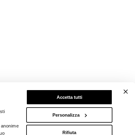
Accetta tutti
Follow us
sti
Personalizza
he anonime
Rifiuta
tuo