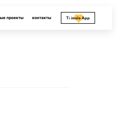
ные проекты
контакты
Ti imolo App