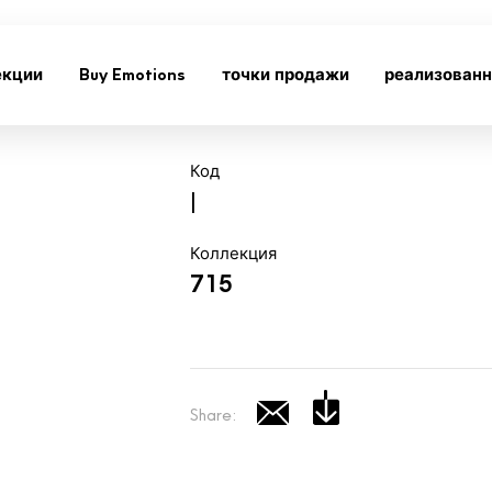
екции
Buy Emotions
точки продажи
реализован
Код
|
Коллекция
715
Share: