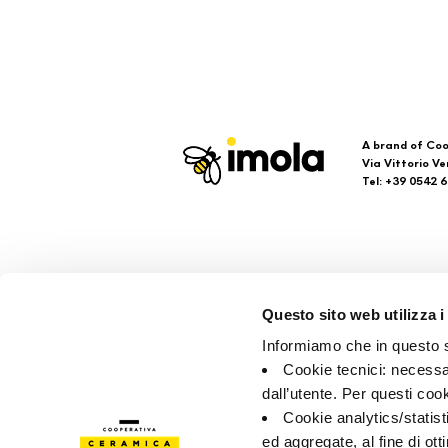
A brand of Coo
Via Vittorio Ve
Tel: +39 0542 
Imola
Su
Questo sito web utilizza i
Brand
Faq
Informiamo che in questo si
Company
кон
Cookie tecnici: necessar
точ
dall’utente. Per questi coo
Cookie analytics/statist
ed aggregate, al fine di ott