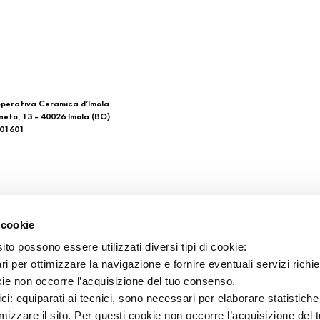
perativa Ceramica d’Imola
neto, 13 - 40026 Imola (BO)
601601
 di noi
Download
 cookie
General Catalogue
to possono essere utilizzati diversi tipi di cookie:
такты
Ti imolo App
i per ottimizzare la navigazione e fornire eventuali servizi richie
ки продажи
kie non occorre l’acquisizione del tuo consenso.
ici: equiparati ai tecnici, sono necessari per elaborare statistic
imizzare il sito. Per questi cookie non occorre l’acquisizione del 