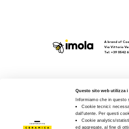
A brand of Coo
Via Vittorio Ve
Tel: +39 0542 
Imola
Su
Questo sito web utilizza i
Brand
Faq
Informiamo che in questo si
Company
кон
Cookie tecnici: necessar
точ
dall’utente. Per questi coo
Cookie analytics/statist
ed aggregate, al fine di ott