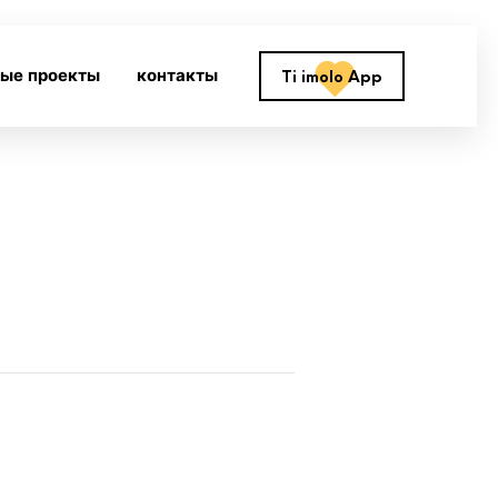
ные проекты
контакты
Ti imolo App