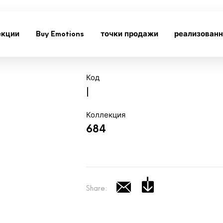
екции
Buy Emotions
точки продажи
реализован
Код
|
Коллекция
684
Share: