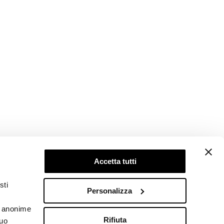
Accetta tutti
Follow us
sti
Personalizza
he anonime
Rifiuta
tuo