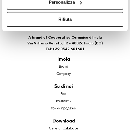
Personalizza
cookie di profilazione, selezionando uno dei bottoni sotto
riportati. Puoi avere maggiori dettagli visionando
l’Informativa estesa cookie. La chiusura del presente
Rifiuta
banner comporterà il permanere dei soli cookie tecnici ed
analytics, per i quali non occorre il tuo consenso. Potrai
A brand of Cooperativa Ceramica d’Imola
comunque modificare le tue scelte in qualsiasi momento,
Via Vittorio Veneto, 13 - 40026 Imola (BO)
accedendo al link presente nel footer.
Tel: +39 0542 601601
Imola
Brand
Company
Su di noi
Faq
контакты
точки продажи
Download
General Catalogue