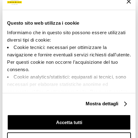
00233
Цвет:
Отделка:
Серо-черный
Полированный
Questo sito web utilizza i cookie
Типология:
Внешний вид поверхности:
Informiamo che in questo sito possono essere utilizzati
Специальные элементы
Глянцевый
diversi tipi di cookie:
Формат:
Разнотон:
Cookie tecnici: necessari per ottimizzare la
6.0x120.0
V1
navigazione e fornire eventuali servizi richiesti dall’utente.
Per questi cookie non occorre l’acquisizione del tuo
Единица измерения:
PZ
consenso.
Cookie analytics/statistici: equiparati ai tecnici, sono
necessari per elaborare statistiche anonime ed
aggregate, al fine di ottimizzare il sito. Per questi cookie
non occorre l’acquisizione del tuo consenso.
Mostra dettagli
Share:
Cookie di profilazione/marketing: sono utilizzati, solo
previo tuo consenso, per esaminare le tue abitudini di
navigazione e mostrarti quindi avvisi pubblicitari mirati, in
Accetta tutti
linea con le tue preferenze.
Ti chiediamo di effettuare le tue scelte sull’utilizzo dei