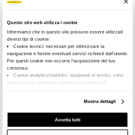
200468 | MK.RTN6 LAVAG30
Коллекция
Questo sito web utilizza i cookie
00786
Informiamo che in questo sito possono essere utilizzati
diversi tipi di cookie:
Цвет:
Отделка:
Cookie tecnici: necessari per ottimizzare la
Грифельная доска
Естественный
navigazione e fornire eventuali servizi richiesti dall’utente.
Типология:
Внешний вид поверхности:
Per questi cookie non occorre l’acquisizione del tuo
Фон
Матовый
consenso.
Формат:
Разнотон:
Cookie analytics/statistici: equiparati ai tecnici, sono
30.0x30.0
V1
necessari per elaborare statistiche anonime ed
Единица измерения:
aggregate, al fine di ottimizzare il sito. Per questi cookie
MQ
non occorre l’acquisizione del tuo consenso.
Mostra dettagli
Cookie di profilazione/marketing: sono utilizzati, solo
previo tuo consenso, per esaminare le tue abitudini di
navigazione e mostrarti quindi avvisi pubblicitari mirati, in
Accetta tutti
linea con le tue preferenze.
Share:
Ti chiediamo di effettuare le tue scelte sull’utilizzo dei