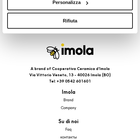
Personalizza
cookie di profilazione, selezionando uno dei bottoni sotto
riportati. Puoi avere maggiori dettagli visionando
l’Informativa estesa cookie. La chiusura del presente
Rifiuta
banner comporterà il permanere dei soli cookie tecnici ed
analytics, per i quali non occorre il tuo consenso. Potrai
comunque modificare le tue scelte in qualsiasi momento,
accedendo al link presente nel footer.
A brand of Cooperativa Ceramica d’Imola
Via Vittorio Veneto, 13 - 40026 Imola (BO)
Tel: +39 0542 601601
Imola
Brand
Company
Su di noi
Faq
контакты