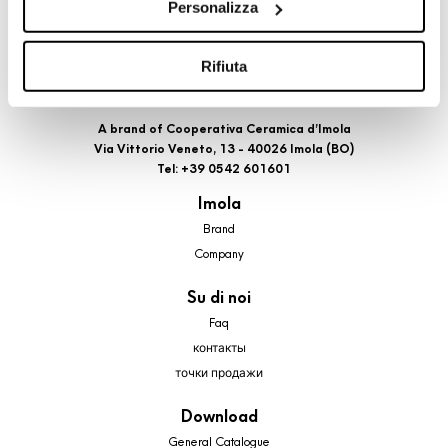
Personalizza
cookie di profilazione, selezionando uno dei bottoni sotto
riportati. Puoi avere maggiori dettagli visionando
l’Informativa estesa cookie. La chiusura del presente
Rifiuta
banner comporterà il permanere dei soli cookie tecnici ed
analytics, per i quali non occorre il tuo consenso. Potrai
A brand of Cooperativa Ceramica d’Imola
comunque modificare le tue scelte in qualsiasi momento,
Via Vittorio Veneto, 13 - 40026 Imola (BO)
accedendo al link presente nel footer.
Tel: +39 0542 601601
Imola
Brand
Company
Su di noi
Faq
контакты
точки продажи
Download
General Catalogue