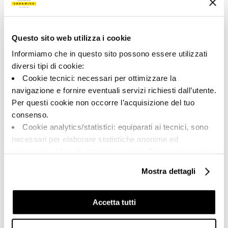
00237
Цвет:
Отделка:
Цвет шампанcкого
Естественный
Questo sito web utilizza i cookie
Типология:
Внешний вид поверхности:
Informiamo che in questo sito possono essere utilizzati
Специальные элементы
Матовый
diversi tipi di cookie:
Формат:
Разнотон:
Cookie tecnici: necessari per ottimizzare la
120.0x32.5
V2
navigazione e fornire eventuali servizi richiesti dall’utente.
Per questi cookie non occorre l’acquisizione del tuo
Единица измерения:
PZ
consenso.
Cookie analytics/statistici: equiparati ai tecnici, sono
necessari per elaborare statistiche anonime ed
aggregate, al fine di ottimizzare il sito. Per questi cookie
non occorre l’acquisizione del tuo consenso.
Mostra dettagli
Share:
Cookie di profilazione/marketing: sono utilizzati, solo
previo tuo consenso, per esaminare le tue abitudini di
navigazione e mostrarti quindi avvisi pubblicitari mirati, in
Accetta tutti
linea con le tue preferenze.
Ti chiediamo di effettuare le tue scelte sull’utilizzo dei