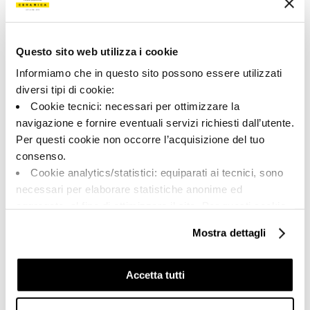
Цвет:
Отделка:
Песочный
Естественный
Типология:
Внешний вид поверхности:
Специальные элементы
Матовый
Questo sito web utilizza i cookie
Informiamo che in questo sito possono essere utilizzati
Формат:
Разнотон:
6.0x90.0
V2
diversi tipi di cookie:
Cookie tecnici: necessari per ottimizzare la
Единица измерения:
PZ
navigazione e fornire eventuali servizi richiesti dall’utente.
Per questi cookie non occorre l’acquisizione del tuo
consenso.
Cookie analytics/statistici: equiparati ai tecnici, sono
necessari per elaborare statistiche anonime ed
Share:
aggregate, al fine di ottimizzare il sito. Per questi cookie
non occorre l’acquisizione del tuo consenso.
Mostra dettagli
Cookie di profilazione/marketing: sono utilizzati, solo
previo tuo consenso, per esaminare le tue abitudini di
navigazione e mostrarti quindi avvisi pubblicitari mirati, in
Accetta tutti
linea con le tue preferenze.
Ti chiediamo di effettuare le tue scelte sull’utilizzo dei