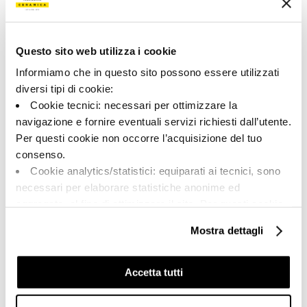
Цвет:
Отделка:
Серый
Естественный
Типология:
Внешний вид поверхности:
Специальные элементы
Матовый
Questo sito web utilizza i cookie
Informiamo che in questo sito possono essere utilizzati
Формат:
Разнотон:
6.0x120.0
V2
diversi tipi di cookie:
Cookie tecnici: necessari per ottimizzare la
Единица измерения:
PZ
navigazione e fornire eventuali servizi richiesti dall’utente.
Per questi cookie non occorre l’acquisizione del tuo
consenso.
Cookie analytics/statistici: equiparati ai tecnici, sono
necessari per elaborare statistiche anonime ed
Share:
aggregate, al fine di ottimizzare il sito. Per questi cookie
non occorre l’acquisizione del tuo consenso.
Mostra dettagli
Cookie di profilazione/marketing: sono utilizzati, solo
previo tuo consenso, per esaminare le tue abitudini di
navigazione e mostrarti quindi avvisi pubblicitari mirati, in
Accetta tutti
linea con le tue preferenze.
Ti chiediamo di effettuare le tue scelte sull’utilizzo dei