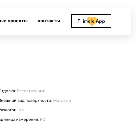
ные проекты
контакты
Ti imolo App
Отделка:
Естественный
Внешний вид поверхности:
Матовый
Разнотон:
V2
Единица измерения:
PZ