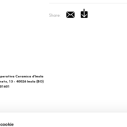
Share:
perativa Ceramica d’Imola
neto, 13 - 40026 Imola (BO)
601601
 di noi
Download
 cookie