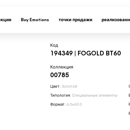
екции
Buy Emotions
точки продажи
реализован
Код
194349 | FOGOLD BT60
Коллекция
00785
Цвет:
Золотой
Типология:
Специальные элементы
Формат:
6.0x60.0