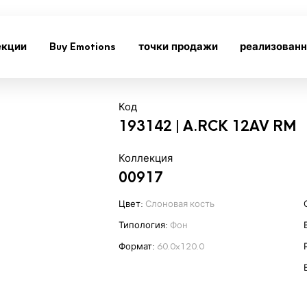
екции
Buy Emotions
точки продажи
реализован
Код
193142 | A.RCK 12AV RM
Коллекция
00917
Цвет:
Слоновая кость
Типология:
Фон
Формат:
60.0x120.0