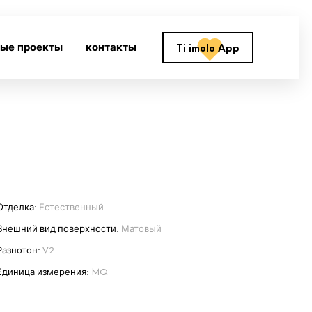
ные проекты
контакты
Ti imolo App
Отделка:
Естественный
Внешний вид поверхности:
Матовый
Разнотон:
V2
Единица измерения:
MQ