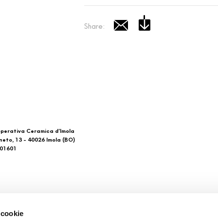
Share:
perativa Ceramica d’Imola
neto, 13 - 40026 Imola (BO)
601601
 di noi
Download
 cookie