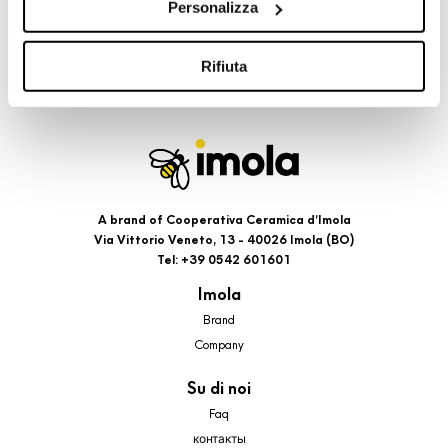
Personalizza
cookie di profilazione, selezionando uno dei bottoni sotto
riportati. Puoi avere maggiori dettagli visionando
l’Informativa estesa cookie. La chiusura del presente
Rifiuta
banner comporterà il permanere dei soli cookie tecnici ed
analytics, per i quali non occorre il tuo consenso. Potrai
comunque modificare le tue scelte in qualsiasi momento,
accedendo al link presente nel footer.
A brand of Cooperativa Ceramica d’Imola
Via Vittorio Veneto, 13 - 40026 Imola (BO)
Tel: +39 0542 601601
Imola
Brand
Company
Su di noi
Faq
контакты