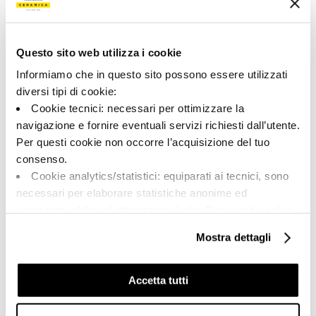
192449 | REPLAY 120G SK
Коллекция
Questo sito web utilizza i cookie
00923
Informiamo che in questo sito possono essere utilizzati
diversi tipi di cookie:
Цвет:
Отделка:
Cookie tecnici: necessari per ottimizzare la
Серый
шелк
navigazione e fornire eventuali servizi richiesti dall’utente.
Типология:
Внешний вид поверхности:
Per questi cookie non occorre l’acquisizione del tuo
Фон
Полуматовый
consenso.
Формат:
Разнотон:
Cookie analytics/statistici: equiparati ai tecnici, sono
120.0x120.0
V2
necessari per elaborare statistiche anonime ed
Единица измерения:
aggregate, al fine di ottimizzare il sito. Per questi cookie
MQ
non occorre l’acquisizione del tuo consenso.
Mostra dettagli
Cookie di profilazione/marketing: sono utilizzati, solo
previo tuo consenso, per esaminare le tue abitudini di
navigazione e mostrarti quindi avvisi pubblicitari mirati, in
Accetta tutti
linea con le tue preferenze.
Share:
Ti chiediamo di effettuare le tue scelte sull’utilizzo dei