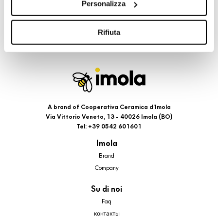
Personalizza
cookie di profilazione, selezionando uno dei bottoni sotto
riportati. Puoi avere maggiori dettagli visionando
l’Informativa estesa cookie. La chiusura del presente
Rifiuta
banner comporterà il permanere dei soli cookie tecnici ed
analytics, per i quali non occorre il tuo consenso. Potrai
comunque modificare le tue scelte in qualsiasi momento,
accedendo al link presente nel footer.
A brand of Cooperativa Ceramica d’Imola
Via Vittorio Veneto, 13 - 40026 Imola (BO)
Tel: +39 0542 601601
Imola
Brand
Company
Su di noi
Faq
контакты