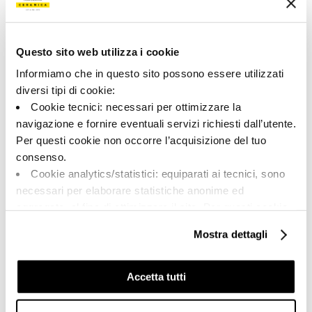
191955 | CAL PI6 120 RM
Коллекция
Questo sito web utilizza i cookie
00715
Informiamo che in questo sito possono essere utilizzati
diversi tipi di cookie:
Цвет:
Отделка:
Cookie tecnici: necessari per ottimizzare la
Белый
Естественный
navigazione e fornire eventuali servizi richiesti dall’utente.
Типология:
Внешний вид поверхности:
Per questi cookie non occorre l’acquisizione del tuo
Фон
Матовый
consenso.
Формат:
Разнотон:
Cookie analytics/statistici: equiparati ai tecnici, sono
120.0x120.0
V2
necessari per elaborare statistiche anonime ed
Единица измерения:
aggregate, al fine di ottimizzare il sito. Per questi cookie
MQ
non occorre l’acquisizione del tuo consenso.
Mostra dettagli
Cookie di profilazione/marketing: sono utilizzati, solo
previo tuo consenso, per esaminare le tue abitudini di
navigazione e mostrarti quindi avvisi pubblicitari mirati, in
Accetta tutti
linea con le tue preferenze.
Share:
Ti chiediamo di effettuare le tue scelte sull’utilizzo dei