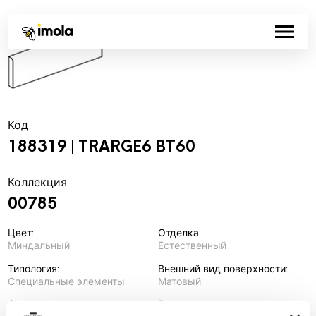
Код
188319 | TRARGE6 BT60
Коллекция
00785
Цвет:
Отделка:
Миндальный
Естественный
Типология:
Внешний вид поверхности:
Специальные элементы
Матовый
Формат:
Разнотон: