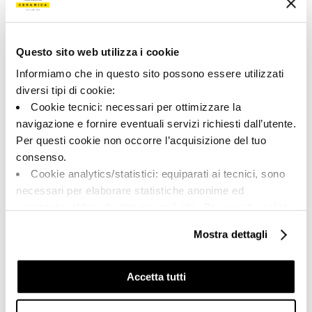
6.0x60.0
V2
Единица измерения:
PZ
Questo sito web utilizza i cookie
Informiamo che in questo sito possono essere utilizzati
diversi tipi di cookie:
Cookie tecnici: necessari per ottimizzare la
Share:
navigazione e fornire eventuali servizi richiesti dall’utente.
Per questi cookie non occorre l’acquisizione del tuo
consenso.
Cookie analytics/statistici: equiparati ai tecnici, sono
necessari per elaborare statistiche anonime ed
aggregate, al fine di ottimizzare il sito. Per questi cookie
non occorre l’acquisizione del tuo consenso.
Mostra dettagli
Cookie di profilazione/marketing: sono utilizzati, solo
previo tuo consenso, per esaminare le tue abitudini di
navigazione e mostrarti quindi avvisi pubblicitari mirati, in
Accetta tutti
A brand of Cooperativa Ceramica d’Imola
linea con le tue preferenze.
Via Vittorio Veneto, 13 - 40026 Imola (BO)
Ti chiediamo di effettuare le tue scelte sull’utilizzo dei