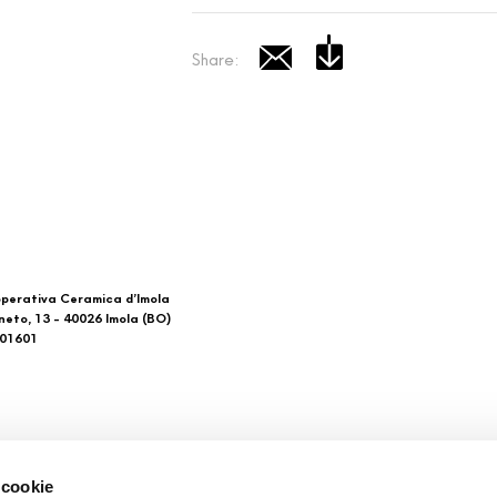
Share:
perativa Ceramica d’Imola
neto, 13 - 40026 Imola (BO)
601601
 di noi
Download
 cookie