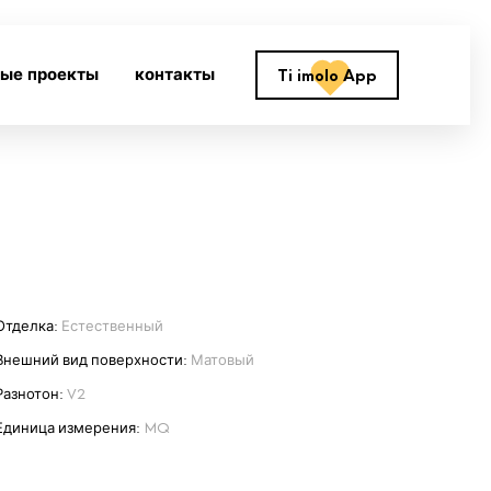
ные проекты
контакты
Ti imolo App
Отделка:
Естественный
Внешний вид поверхности:
Матовый
Разнотон:
V2
Единица измерения:
MQ