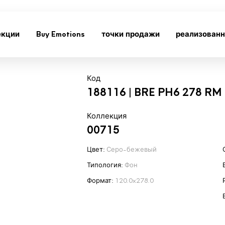
екции
Buy Emotions
точки продажи
реализован
Код
188116 | BRE PH6 278 RM
Коллекция
00715
Цвет:
Серо-бежевый
Типология:
Фон
Формат:
120.0x278.0