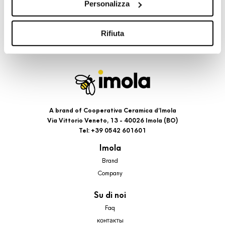
Personalizza
cookie di profilazione, selezionando uno dei bottoni sotto
riportati. Puoi avere maggiori dettagli visionando
l’Informativa estesa cookie. La chiusura del presente
Rifiuta
banner comporterà il permanere dei soli cookie tecnici ed
analytics, per i quali non occorre il tuo consenso. Potrai
comunque modificare le tue scelte in qualsiasi momento,
accedendo al link presente nel footer.
A brand of Cooperativa Ceramica d’Imola
Via Vittorio Veneto, 13 - 40026 Imola (BO)
Tel: +39 0542 601601
Imola
Brand
Company
Su di noi
Faq
контакты