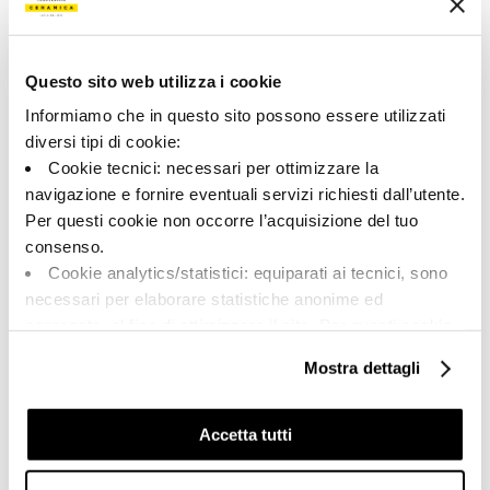
186854 | ONI AR6 120 LP
Коллекция
Questo sito web utilizza i cookie
00715
Informiamo che in questo sito possono essere utilizzati
diversi tipi di cookie:
Цвет:
Отделка:
Cookie tecnici: necessari per ottimizzare la
Синий
Лаппатированный
navigazione e fornire eventuali servizi richiesti dall’utente.
Типология:
Внешний вид поверхности:
Per questi cookie non occorre l’acquisizione del tuo
Фон
Глянцевый
consenso.
Формат:
Разнотон:
Cookie analytics/statistici: equiparati ai tecnici, sono
120.0x120.0
V2
necessari per elaborare statistiche anonime ed
Единица измерения:
aggregate, al fine di ottimizzare il sito. Per questi cookie
MQ
non occorre l’acquisizione del tuo consenso.
Mostra dettagli
Cookie di profilazione/marketing: sono utilizzati, solo
previo tuo consenso, per esaminare le tue abitudini di
navigazione e mostrarti quindi avvisi pubblicitari mirati, in
Accetta tutti
linea con le tue preferenze.
Share:
Ti chiediamo di effettuare le tue scelte sull’utilizzo dei