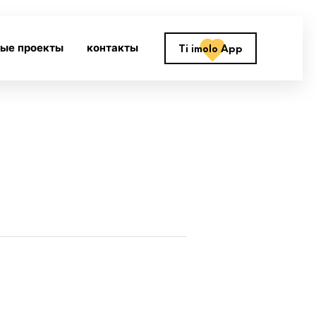
ные проекты
контакты
Ti imolo App