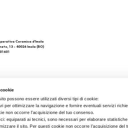
perativa Ceramica d’Imola
neto, 13 - 40026 Imola (BO)
601601
 di noi
Download
 cookie
General Catalogue
to possono essere utilizzati diversi tipi di cookie:
такты
Ti imolo App
i per ottimizzare la navigazione e fornire eventuali servizi richie
ки продажи
kie non occorre l’acquisizione del tuo consenso.
ici: equiparati ai tecnici, sono necessari per elaborare statistic
imizzare il sito. Per questi cookie non occorre l’acquisizione del 