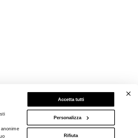
Accetta tutti
Follow us
sti
Personalizza
he anonime
Rifiuta
tuo