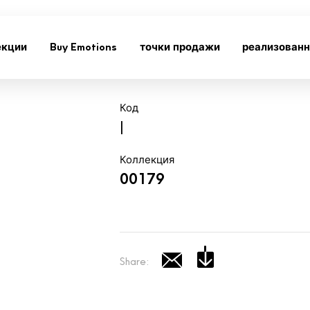
екции
Buy Emotions
точки продажи
реализован
Код
|
Коллекция
00179
Share: