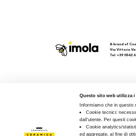
A brand of Coo
Via Vittorio Ve
Tel: +39 0542 
Imola
Su
Questo sito web utilizza i
Brand
Faq
Informiamo che in questo si
Company
кон
Cookie tecnici: necessar
точ
dall’utente. Per questi coo
Cookie analytics/statist
ed aggregate, al fine di ott