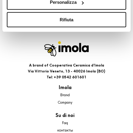
Personalizza
cookie di profilazione, selezionando uno dei bottoni sotto
riportati. Puoi avere maggiori dettagli visionando
l’Informativa estesa cookie. La chiusura del presente
Rifiuta
banner comporterà il permanere dei soli cookie tecnici ed
analytics, per i quali non occorre il tuo consenso. Potrai
comunque modificare le tue scelte in qualsiasi momento,
accedendo al link presente nel footer.
A brand of Cooperativa Ceramica d’Imola
Via Vittorio Veneto, 13 - 40026 Imola (BO)
Tel: +39 0542 601601
Imola
Brand
Company
Su di noi
Faq
контакты