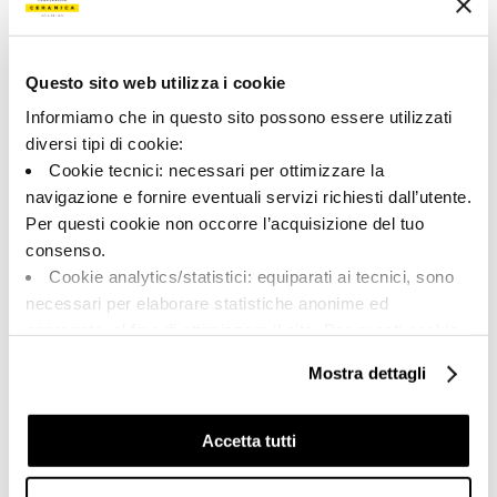
184926 | SOAPST 12 RM
Коллекция
Questo sito web utilizza i cookie
00785
Informiamo che in questo sito possono essere utilizzati
diversi tipi di cookie:
Цвет:
Отделка:
Cookie tecnici: necessari per ottimizzare la
Серебристый
Естественный
navigazione e fornire eventuali servizi richiesti dall’utente.
Типология:
Внешний вид поверхности:
Per questi cookie non occorre l’acquisizione del tuo
Фон
Матовый
consenso.
Формат:
Разнотон:
Cookie analytics/statistici: equiparati ai tecnici, sono
60.0x120.0
V2
necessari per elaborare statistiche anonime ed
Единица измерения:
aggregate, al fine di ottimizzare il sito. Per questi cookie
MQ
non occorre l’acquisizione del tuo consenso.
Mostra dettagli
Cookie di profilazione/marketing: sono utilizzati, solo
previo tuo consenso, per esaminare le tue abitudini di
navigazione e mostrarti quindi avvisi pubblicitari mirati, in
Accetta tutti
linea con le tue preferenze.
Share:
Ti chiediamo di effettuare le tue scelte sull’utilizzo dei