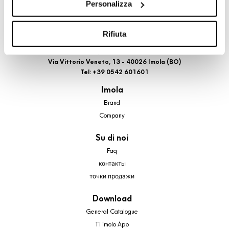
Personalizza
cookie di profilazione, selezionando uno dei bottoni sotto
riportati. Puoi avere maggiori dettagli visionando
l’Informativa estesa cookie. La chiusura del presente
Rifiuta
banner comporterà il permanere dei soli cookie tecnici ed
A brand of Cooperativa Ceramica d’Imola
analytics, per i quali non occorre il tuo consenso. Potrai
Via Vittorio Veneto, 13 - 40026 Imola (BO)
comunque modificare le tue scelte in qualsiasi momento,
Tel: +39 0542 601601
accedendo al link presente nel footer.
Imola
Brand
Company
Su di noi
Faq
контакты
точки продажи
Download
General Catalogue
Ti imolo App