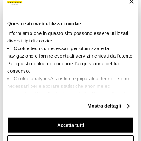
Цвет:
Отделка:
Темно-серый
Естественный
Типология:
Внешний вид поверхности:
Questo sito web utilizza i cookie
Специальные элементы
Матовый
Informiamo che in questo sito possono essere utilizzati
Формат:
Разнотон:
diversi tipi di cookie:
30.0x60.0
V2
Cookie tecnici: necessari per ottimizzare la
Единица измерения:
navigazione e fornire eventuali servizi richiesti dall’utente.
PZ
Per questi cookie non occorre l’acquisizione del tuo
consenso.
Cookie analytics/statistici: equiparati ai tecnici, sono
necessari per elaborare statistiche anonime ed
aggregate, al fine di ottimizzare il sito. Per questi cookie
Share:
non occorre l’acquisizione del tuo consenso.
Mostra dettagli
Cookie di profilazione/marketing: sono utilizzati, solo
previo tuo consenso, per esaminare le tue abitudini di
navigazione e mostrarti quindi avvisi pubblicitari mirati, in
Accetta tutti
linea con le tue preferenze.
Ti chiediamo di effettuare le tue scelte sull’utilizzo dei