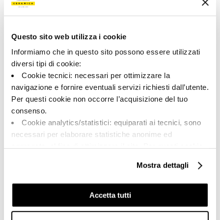
Типология:
Внешний вид поверхности:
Специальные элементы
Матовый
Формат:
Разнотон:
6.0x120.0
V2
Questo sito web utilizza i cookie
Единица измерения:
Informiamo che in questo sito possono essere utilizzati
PZ
diversi tipi di cookie:
Cookie tecnici: necessari per ottimizzare la
navigazione e fornire eventuali servizi richiesti dall’utente.
Per questi cookie non occorre l’acquisizione del tuo
consenso.
Share:
Cookie analytics/statistici: equiparati ai tecnici, sono
necessari per elaborare statistiche anonime ed
aggregate, al fine di ottimizzare il sito. Per questi cookie
non occorre l’acquisizione del tuo consenso.
Mostra dettagli
Cookie di profilazione/marketing: sono utilizzati, solo
previo tuo consenso, per esaminare le tue abitudini di
navigazione e mostrarti quindi avvisi pubblicitari mirati, in
Accetta tutti
linea con le tue preferenze.
Ti chiediamo di effettuare le tue scelte sull’utilizzo dei