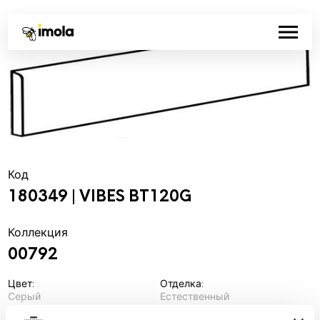
Код
180349 | VIBES BT120G
Коллекция
00792
Цвет:
Отделка:
Серый
Естественный