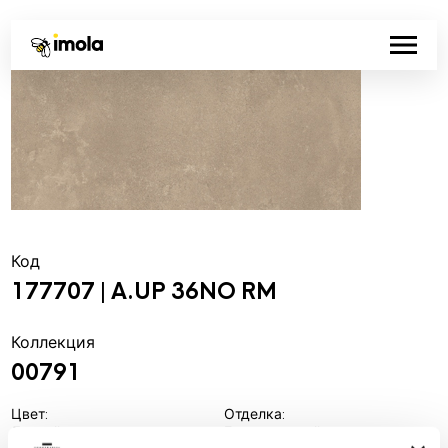
Код
177707 | A.UP 36NO RM
Коллекция
00791
Цвет:
Отделка:
Лесной орех
Естественный