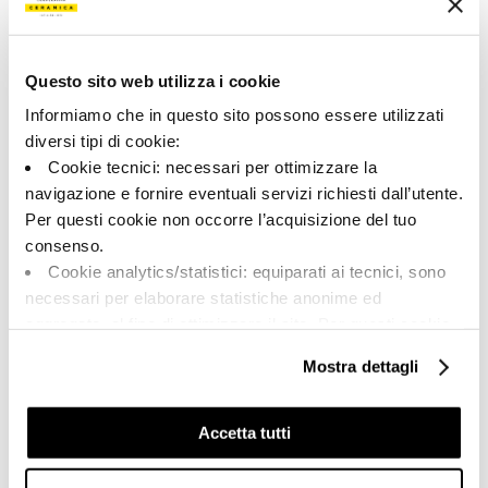
Типология:
Внешний вид поверхности:
Фон
Матовый
Формат:
Разнотон:
Questo sito web utilizza i cookie
30.0x60.0
V2
Informiamo che in questo sito possono essere utilizzati
Единица измерения:
diversi tipi di cookie:
MQ
Cookie tecnici: necessari per ottimizzare la
navigazione e fornire eventuali servizi richiesti dall’utente.
Per questi cookie non occorre l’acquisizione del tuo
consenso.
Cookie analytics/statistici: equiparati ai tecnici, sono
Share:
necessari per elaborare statistiche anonime ed
aggregate, al fine di ottimizzare il sito. Per questi cookie
non occorre l’acquisizione del tuo consenso.
Mostra dettagli
Cookie di profilazione/marketing: sono utilizzati, solo
previo tuo consenso, per esaminare le tue abitudini di
navigazione e mostrarti quindi avvisi pubblicitari mirati, in
Accetta tutti
linea con le tue preferenze.
Ti chiediamo di effettuare le tue scelte sull’utilizzo dei