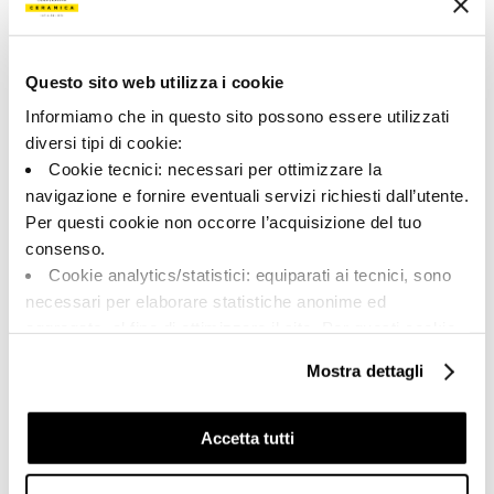
Типология:
Внешний вид поверхности:
Специальные элементы
Матовый
Формат:
Разнотон:
Questo sito web utilizza i cookie
60.0x60.0
V2
Informiamo che in questo sito possono essere utilizzati
Единица измерения:
diversi tipi di cookie:
PZ
Cookie tecnici: necessari per ottimizzare la
navigazione e fornire eventuali servizi richiesti dall’utente.
Per questi cookie non occorre l’acquisizione del tuo
consenso.
Cookie analytics/statistici: equiparati ai tecnici, sono
Share:
necessari per elaborare statistiche anonime ed
aggregate, al fine di ottimizzare il sito. Per questi cookie
non occorre l’acquisizione del tuo consenso.
Mostra dettagli
Cookie di profilazione/marketing: sono utilizzati, solo
previo tuo consenso, per esaminare le tue abitudini di
navigazione e mostrarti quindi avvisi pubblicitari mirati, in
Accetta tutti
linea con le tue preferenze.
Ti chiediamo di effettuare le tue scelte sull’utilizzo dei