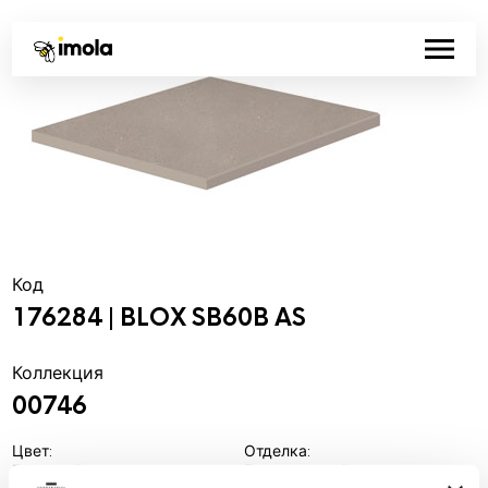
Код
176284 | BLOX SB60B AS
Коллекция
00746
Цвет:
Отделка:
Бежевый
Естественный