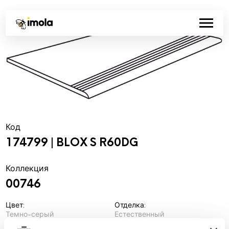
Код
174799 | BLOX S R60DG
Коллекция
00746
Цвет:
Отделка:
Темно-серый
Естественный