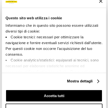
Типология:
Внешний вид поверхности:
Специальные элементы
Матовый
Формат:
Разнотон:
30.0x60.0
V2
Questo sito web utilizza i cookie
Informiamo che in questo sito possono essere utilizzati
Единица измерения:
PZ
diversi tipi di cookie:
Cookie tecnici: necessari per ottimizzare la
navigazione e fornire eventuali servizi richiesti dall’utente.
Per questi cookie non occorre l’acquisizione del tuo
consenso.
Share:
Cookie analytics/statistici: equiparati ai tecnici, sono
necessari per elaborare statistiche anonime ed
aggregate, al fine di ottimizzare il sito. Per questi cookie
non occorre l’acquisizione del tuo consenso.
Mostra dettagli
Cookie di profilazione/marketing: sono utilizzati, solo
previo tuo consenso, per esaminare le tue abitudini di
navigazione e mostrarti quindi avvisi pubblicitari mirati, in
Accetta tutti
linea con le tue preferenze.
Ti chiediamo di effettuare le tue scelte sull’utilizzo dei