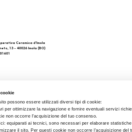
perativa Ceramica d’Imola
neto, 13 - 40026 Imola (BO)
601601
 di noi
Download
 cookie
General Catalogue
to possono essere utilizzati diversi tipi di cookie:
такты
Ti imolo App
i per ottimizzare la navigazione e fornire eventuali servizi richie
ки продажи
kie non occorre l’acquisizione del tuo consenso.
ici: equiparati ai tecnici, sono necessari per elaborare statistic
imizzare il sito. Per questi cookie non occorre l’acquisizione del 