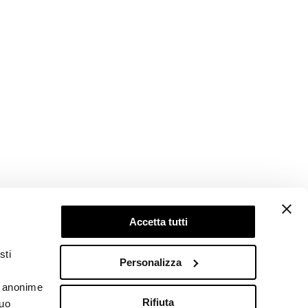
Accetta tutti
Follow us
sti
Personalizza
he anonime
Rifiuta
tuo