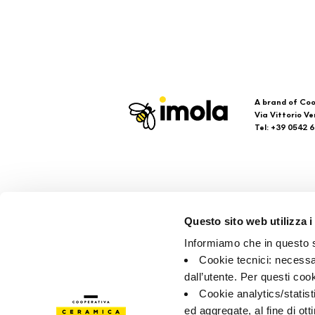
A brand of Coo
Via Vittorio Ve
Tel: +39 0542 
Imola
Su
Questo sito web utilizza i
Brand
Faq
Informiamo che in questo si
Company
кон
Cookie tecnici: necessar
точ
dall’utente. Per questi coo
Cookie analytics/statist
ed aggregate, al fine di ott