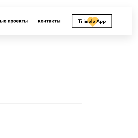
ные проекты
контакты
Ti imolo App