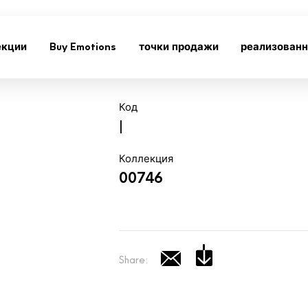
екции
Buy Emotions
точки продажи
реализован
Код
|
Коллекция
00746
Share: