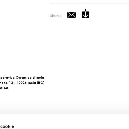
Share:
perativa Ceramica d’Imola
neto, 13 - 40026 Imola (BO)
601601
 di noi
Download
 cookie