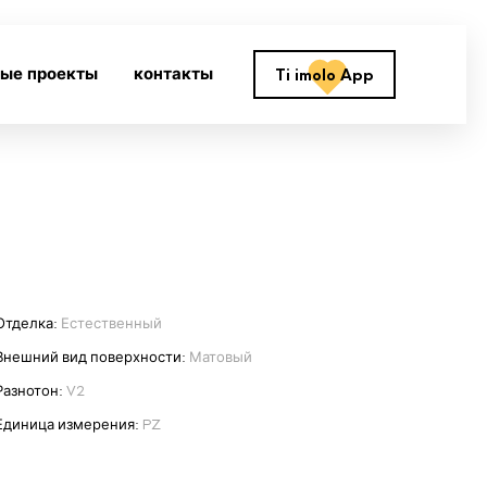
ные проекты
контакты
Ti imolo App
Отделка:
Естественный
Внешний вид поверхности:
Матовый
Разнотон:
V2
Единица измерения:
PZ