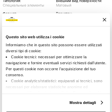
Типология:
Внешний вид поверхности:
Специальные элементы
Матовый
Формат:
Разнотон:
120.0x32.5
V2
Единица измерения:
PZ
Questo sito web utilizza i cookie
Informiamo che in questo sito possono essere utilizzati
diversi tipi di cookie:
Cookie tecnici: necessari per ottimizzare la
Share:
navigazione e fornire eventuali servizi richiesti dall’utente.
Per questi cookie non occorre l’acquisizione del tuo
consenso.
Cookie analytics/statistici: equiparati ai tecnici, sono
necessari per elaborare statistiche anonime ed
aggregate, al fine di ottimizzare il sito. Per questi cookie
non occorre l’acquisizione del tuo consenso.
Mostra dettagli
Cookie di profilazione/marketing: sono utilizzati, solo
previo tuo consenso, per esaminare le tue abitudini di